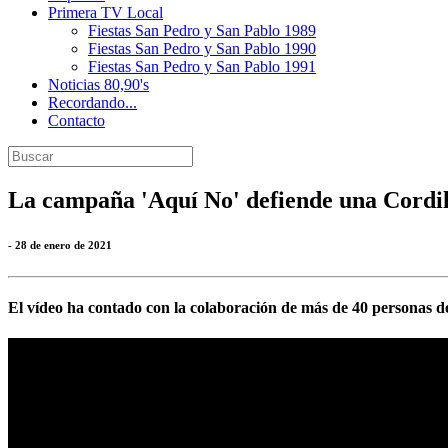
Primera TV Local
Fiestas San Pedro y San Pablo 1989
Fiestas San Pedro y San Pablo 1990
Fiestas San Pedro y San Pablo 1991
Noticias 80,90's
Recordando...
Contacto
La campaña 'Aquí No' defiende una Cordil
- 28 de enero de 2021
El vídeo ha contado con la colaboración de más de 40 personas del