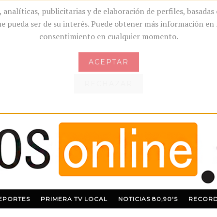
 analíticas, publicitarias y de elaboración de perfiles, basadas
 que pueda ser de su interés. Puede obtener más información e
consentimiento en cualquier momento.
ACEPTAR
RECHAZAR
EPORTES
PRIMERA TV LOCAL
NOTICIAS 80,90'S
RECORD