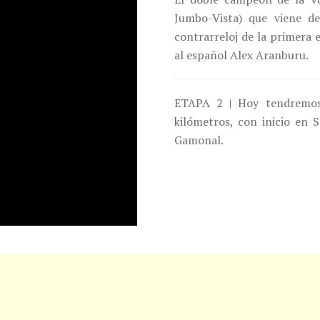
Jumbo-Vista) que viene d
contrarreloj de la primera
al español Alex Aranburu.
ETAPA 2 | Hoy tendremos 
kilómetros, con inicio en
Gamonal.