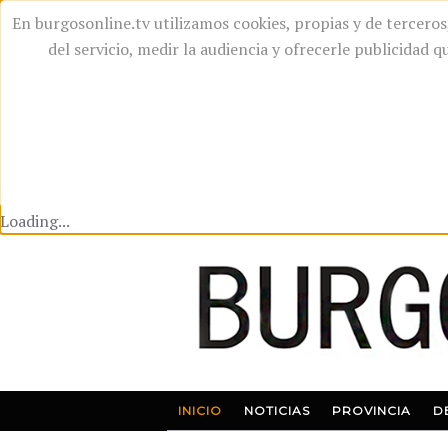
En burgosonline.tv utilizamos cookies, propias y de terceros,
del servicio, medir la audiencia y ofrecerle publicidad
Loading...
INICIO
NOTICIAS
PROVINCIA
D