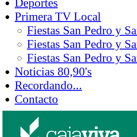
Deportes
Primera TV Local
Fiestas San Pedro y S
Fiestas San Pedro y S
Fiestas San Pedro y S
Noticias 80,90's
Recordando...
Contacto