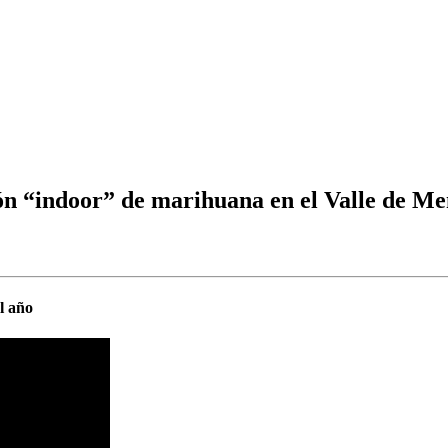
ón “indoor” de marihuana en el Valle de M
l año