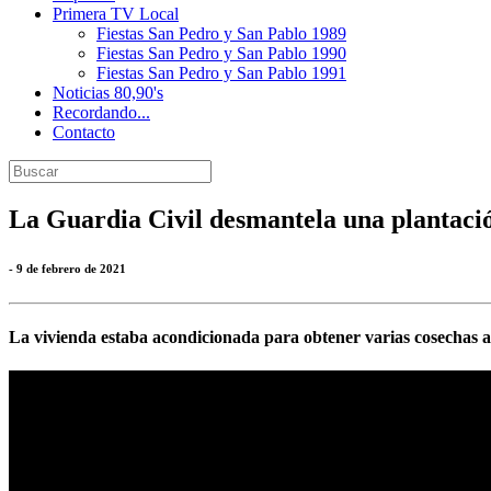
Primera TV Local
Fiestas San Pedro y San Pablo 1989
Fiestas San Pedro y San Pablo 1990
Fiestas San Pedro y San Pablo 1991
Noticias 80,90's
Recordando...
Contacto
La Guardia Civil desmantela una plantaci
- 9 de febrero de 2021
La vivienda estaba acondicionada para obtener varias cosechas a