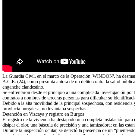
La Guardia Civil, en el marco de la Operación 'WINDON', ha desmante
A.C.E. (24), como presunta autora de un delito contra la salud pública 
enganche clandestino.
Se enfrentaron desde el principio a una complicada investigación por l
contratos a nombres de terceras personas para dificultar su identificaci
Debido a la alta movilidad de la principal sospechosa, con residencia 
provincia burgalesa, no levantaba sospechas.
Detención en Vizcaya y registro en Burgos
El registro de la vivienda ha destapado una completa instalación para
disipar el olor, una báscula de precisión y una tamizadora; en las est
Durante la inspección ocular, se detectó la presencia de un “puenteado