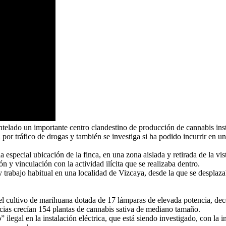
lado un importante centro clandestino de producción de cannabis instal
por tráfico de drogas y también se investiga si ha podido incurrir en un
a especial ubicación de la finca, en una zona aislada y retirada de la v
ón y vinculación con la actividad ilícita que se realizaba dentro.
y trabajo habitual en una localidad de Vizcaya, desde la que se desplazab
 el cultivo de marihuana dotada de 17 lámparas de elevada potencia, dec
ancias crecían 154 plantas de cannabis sativa de mediano tamaño.
” ilegal en la instalación eléctrica, que está siendo investigado, con l