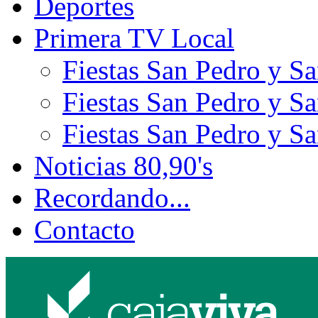
Deportes
Primera TV Local
Fiestas San Pedro y S
Fiestas San Pedro y S
Fiestas San Pedro y S
Noticias 80,90's
Recordando...
Contacto