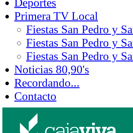
Deportes
Primera TV Local
Fiestas San Pedro y S
Fiestas San Pedro y S
Fiestas San Pedro y S
Noticias 80,90's
Recordando...
Contacto